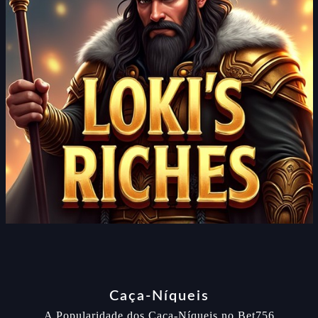
Caça-Níqueis
A Popularidade dos Caça-Níqueis no Bet756