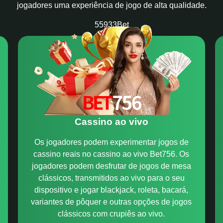
jogadores uma experiência de jogo de alta qualidade.
55933Bet
Cassino ao vivo
Os jogadores podem experimentar jogos de
cassino reais no cassino ao vivo Bet756. Os
jogadores podem desfrutar de jogos de mesa
clássicos, transmitidos ao vivo para o seu
dispositivo e jogar blackjack, roleta, bacará,
variantes de pôquer e outras opções de jogos
clássicos com crupiês ao vivo.