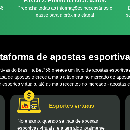
Passo 2. Preencha seus dados
56,
Preencha todas as informações necessárias e
D
passe para a próxima etapa!
s
taforma de apostas esportiv
vas do Brasil, a Bet756 oferece um livro de apostas esportivas
sa de apostas oferece a mais alta oferta no mercado de aposta
 esportes virtuais, até as mais recentes no mercado - apostas e
Esportes virtuais
No entanto, quando se trata de apostas
esportivas virtuais, ela tem algo totalmente