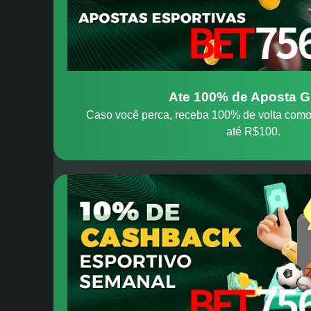
Ate 100% de Aposta Gr
Caso você perca, receba 100% de volta como
até R$100.