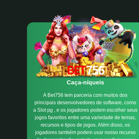
Caça-níqueis
A Bet756 tem parceria com muitos dos
principais desenvolvedores de software, como
a Slot pg , e os jogadores podem escolher seus
jogos favoritos entre uma variedade de temas,
recursos e tipos de jogos. Além disso, os
jogadores também podem usar nosso recurso