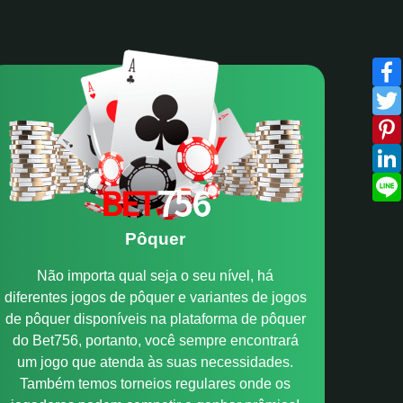
Pôquer
Não importa qual seja o seu nível, há
diferentes jogos de pôquer e variantes de jogos
de pôquer disponíveis na plataforma de pôquer
do Bet756, portanto, você sempre encontrará
um jogo que atenda às suas necessidades.
Também temos torneios regulares onde os