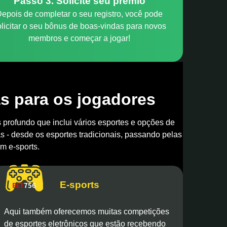
Passo 3. Solicite seu prêmio
epois de completar o seu registro, você pode
olicitar o seu bônus de boas-vindas para novos
membros e começar a jogar!
as para os jogadores
 profundo que inclui vários esportes e opções de
s - desde os esportes tradicionais, passando pelas
m e-sports.
E-sports
Aqui também oferecemos muitas competições
de esportes eletrônicos que estão recebendo