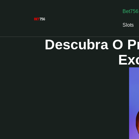
Bet756
Slots
Descubra O P
Ex