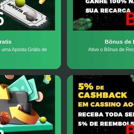
atis
Bônus de 
 uma Aposta Grátis de
Ative o Bônus de Rec