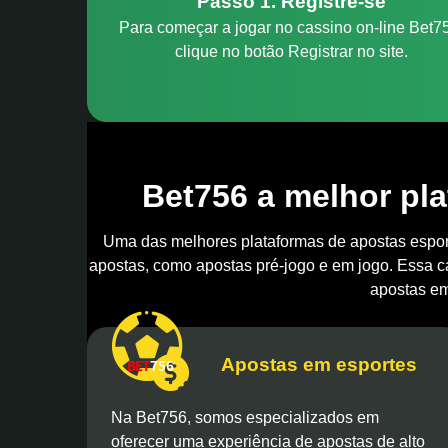
Passo 1. Registre-se
Para começar a jogar no cassino on-line Bet7
clique no botão Registrar no site.
Bet756 a melhor pla
Uma das melhores plataformas de apostas esporti
apostas, como apostas pré-jogo e em jogo. Essa ca
apostas em
Apostas em esportes
Na Bet756, somos especializados em
oferecer uma experiência de apostas de alto