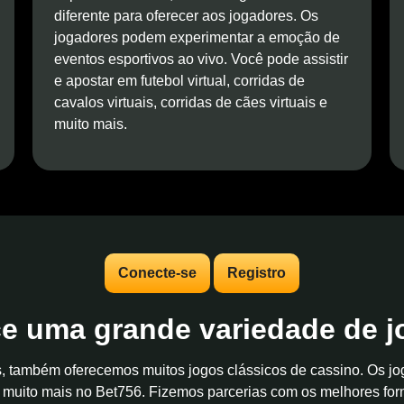
diferente para oferecer aos jogadores. Os
jogadores podem experimentar a emoção de
eventos esportivos ao vivo. Você pode assistir
e apostar em futebol virtual, corridas de
cavalos virtuais, corridas de cães virtuais e
muito mais.
Conecte-se
Registro
ce uma grande variedade de j
s, também oferecemos muitos jogos clássicos de cassino. Os jo
e muito mais no Bet756. Fizemos parcerias com os melhores for