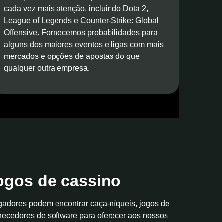
cada vez mais atenção, incluindo Dota 2,
League of Legends e Counter-Strike: Global
Offensive. Fornecemos probabilidades para
alguns dos maiores eventos e ligas com mais
mercados e opções de apostas do que
qualquer outra empresa.
ogos de cassino
gadores podem encontrar caça-níqueis, jogos de
necedores de software para oferecer aos nossos