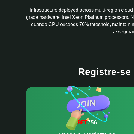
Infrastructure deployed across multi-region clou
grade hardware: Intel Xeon Platinum processors, N
quando CPU exceeds 70% threshold, maintaining 
asseguran
Registre-se