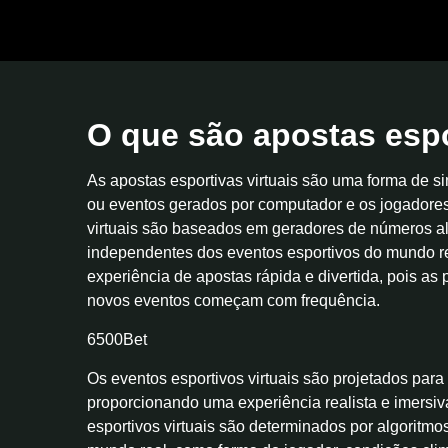
O que são apostas espo
As apostas esportivas virtuais são uma forma de s
ou eventos gerados por computador e os jogadores
virtuais são baseados em geradores de números al
independentes dos eventos esportivos do mundo re
experiência de apostas rápida e divertida, pois a
novos eventos começam com frequência.
6500Bet
Os eventos esportivos virtuais são projetados para i
proporcionando uma experiência realista e imersiv
esportivos virtuais são determinados por algoritm