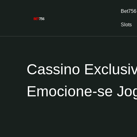
Bet756
Slots
Cassino Exclusi
Emocione-se Jo