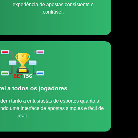
experiência de apostas consistente e
confiável.
el a todos os jogadores
ndem tanto a entusiastas de esportes quanto a
ndo uma interface de apostas simples e fácil de
usar.