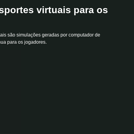
portes virtuais para os
tuais são simulações geradas por computador de
nua para os jogadores.