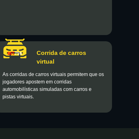
Corrida de carros
virtual
As corridas de carros virtuais permitem que os
jogadores apostem em corridas
automobilísticas simuladas com carros e
pistas virtuais.