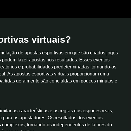
rtivas virtuais?
imulação de apostas esportivas em que são criados jogos
 podem fazer apostas nos resultados. Esses eventos
eatórios e probabilidades predeterminadas, tornando-os
al. As apostas esportivas virtuais proporcionam uma
s partidas geralmente são concluídas em poucos minutos e
mitar as características e as regras dos esportes reais,
a para os apostadores. Os resultados dos eventos
os complexos, tornando-os independentes de fatores do