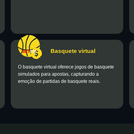
Basquete virtual
O basquete virtual oferece jogos de basquete
simulados para apostas, capturando a
emoção de partidas de basquete reais.