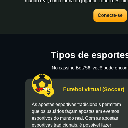
mundo real, como forma do jogador, condições clim
Conecte-se
Tipos de esporte
No cassino Bet756, você pode encontr
Futebol virtual (Soccer)
As apostas esportivas tradicionais permitem
que os usuários façam apostas em eventos
esportivos do mundo real. Com as apostas
esportivas tradicionais, é possível fazer