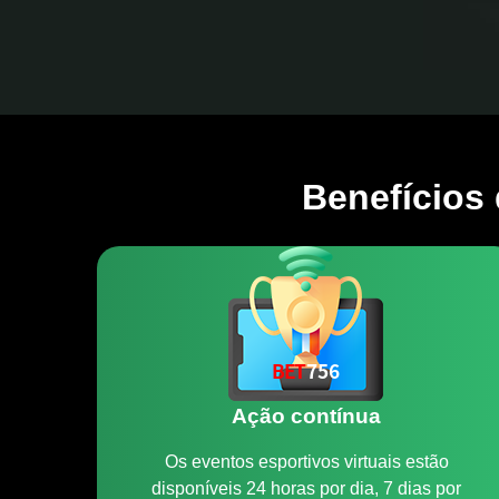
Benefícios 
Ação contínua
Os eventos esportivos virtuais estão
disponíveis 24 horas por dia, 7 dias por