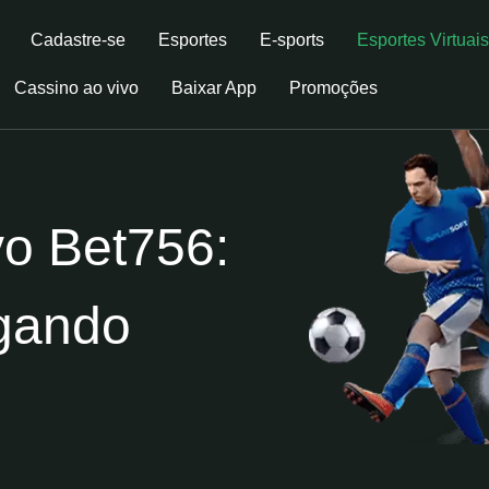
Cadastre-se
Esportes
E-sports
Esportes Virtuais
Cassino ao vivo
Baixar App
Promoções
vo Bet756:
gando