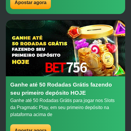
Apostar agora
Ganhe até 50 Rodadas Grátis fazendo
seu primeiro depósito HOJE
Ganhe até 50 Rodadas Grátis para jogar nos Slots
da Pragmatic Play, em seu primeiro depósito na
plataforma acima de
Apostar agora