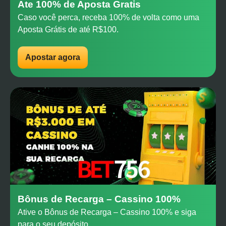
Ate 100% de Aposta Gratis
Caso você perca, receba 100% de volta como uma
Aposta Grátis de até R$100.
Apostar agora
Bônus de Recarga – Cassino 100%
Ative o Bônus de Recarga – Cassino 100% e siga
para o seu depósito.