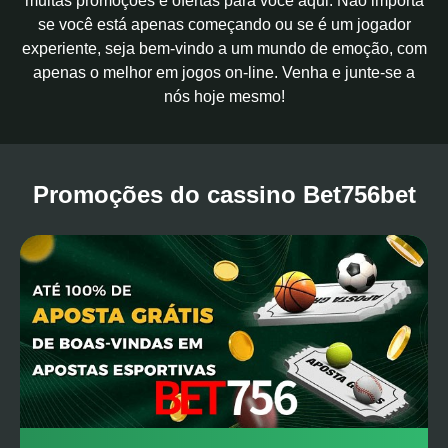
muitas promoções e ofertas para você aqui. Não importa
se você está apenas começando ou se é um jogador
experiente, seja bem-vindo a um mundo de emoção, com
apenas o melhor em jogos on-line. Venha e junte-se a
nós hoje mesmo!
Promoções do cassino Bet756bet