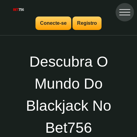
Conecte-se
Registro
Descubra O
Mundo Do
Blackjack No
Bet756