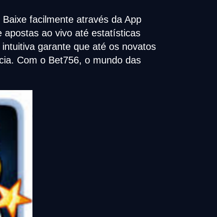
 Baixe facilmente através da App
apostas ao vivo até estatísticas
intuitiva garante que até os novatos
ência. Com o Bet756, o mundo das