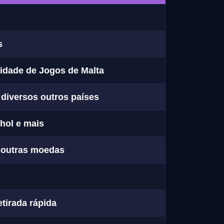
s
idade de Jogos de Malta
 diversos outros países
hol e mais
s outras moedas
tirada rápida