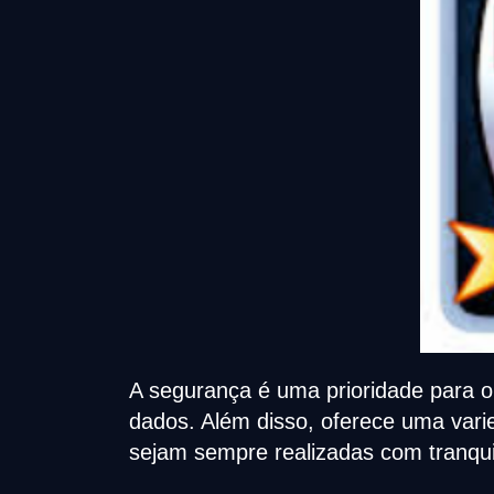
A segurança é uma prioridade para o 
dados. Além disso, oferece uma var
sejam sempre realizadas com tranqui