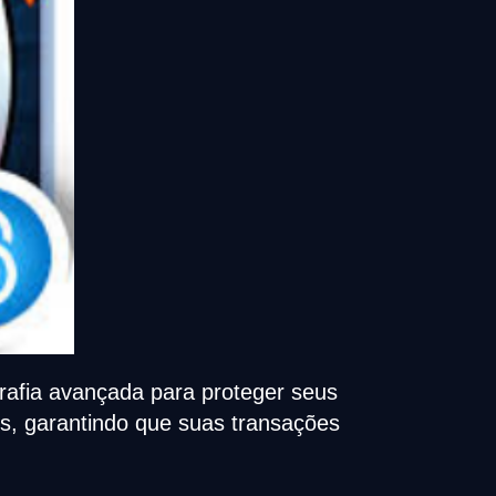
ografia avançada para proteger seus
s, garantindo que suas transações