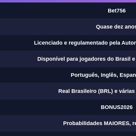
Bet756
Quase dez ano
Licenciado e regulamentado pela Autor
Disponível para jogadores do Brasil e
Português, Inglês, Espan
Real Brasileiro (BRL) e vária
BONUS2026
Probabilidades MAIORES, re