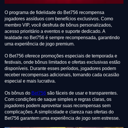
O programa de fidelidade do Bet756 recompensa
jogadores assíduos com benefícios exclusivos. Como
membro VIP, você desfruta de bônus personalizados,
acesso prioritário a eventos e suporte dedicado. A
lealdade no Bet756 é sempre recompensada, garantindo
uma experiência de jogo premium.
O Bet756 oferece promoções especiais de temporada e
festivais, onde bônus limitados e ofertas exclusivas estão
disponíveis. Durante esses períodos, jogadores podem
receber recompensas adicionais, tornando cada ocasião
especial e mais lucrativa.
Os bônus do
Bet756
são fáceis de usar e transparentes.
Com condições de saque simples e regras claras, os
jogadores podem aproveitar suas recompensas sem
complicações. A simplicidade e clareza nas ofertas do
Bet756 garantem uma experiência de jogo sem estresse.