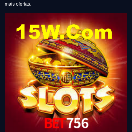
mais ofertas.