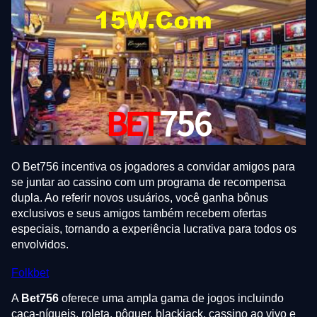
O Bet756 incentiva os jogadores a convidar amigos para
se juntar ao cassino com um programa de recompensa
dupla. Ao referir novos usuários, você ganha bônus
exclusivos e seus amigos também recebem ofertas
especiais, tornando a experiência lucrativa para todos os
envolvidos.
Folkbet
A
Bet756
oferece uma ampla gama de jogos incluindo
caça-níqueis, roleta, pôquer, blackjack, cassino ao vivo e